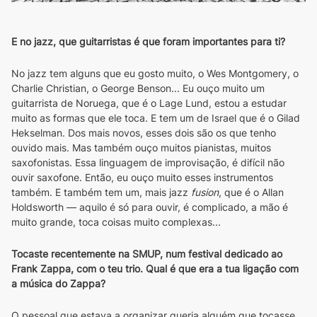
E no jazz, que guitarristas é que foram importantes para ti?
No jazz tem alguns que eu gosto muito, o Wes Montgomery, o 
Charlie Christian, o George Benson... Eu ouço muito um 
guitarrista de Noruega, que é o Lage Lund, estou a estudar 
muito as formas que ele toca. E tem um de Israel que é o Gilad 
Hekselman. Dos mais novos, esses dois são os que tenho 
ouvido mais. Mas também ouço muitos pianistas, muitos 
saxofonistas. Essa linguagem de improvisação, é difícil não 
ouvir saxofone. Então, eu ouço muito esses instrumentos 
também. E também tem um, mais jazz 
fusion
, que é o Allan 
Holdsworth — aquilo é só para ouvir, é complicado, a mão é 
muito grande, toca coisas muito complexas...
Tocaste recentemente na SMUP, num festival dedicado ao 
Frank Zappa, com o teu trio. Qual é que era a tua ligação com 
a música do Zappa?
O pessoal que estava a organizar queria alguém que tocasse 