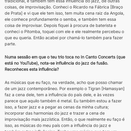
tradicional, e também têm essa influência do jazz, de outras 
coisas, de improvisação. Conheci o Ricardo na Fábrica [Braço 
de Prata] e vi que ele tem isso, tem muita cena raiz da Angola, 
ele conhece profundamente o semba, e também tem essa 
coisa de improvisar. Depois fiquei à procura de baterista e 
conheci o Pitomba, toquei com ele e ele realmente percebeu o 
que eu queria. Então acabei por chamá-lo também para fazer 
parte.
Numa sessão em que o teu trio toca no In Canto Concerts (que 
está no YouTube), nota-se influência do jazz de fusão. 
Reconheces esta influência?
As músicas que eu faço, na verdade, acho que posso chamar 
de um jazz contemporâneo. Por exemplo o Tigran [Hamasyan] 
faz a cena dele, tem a influência do país dele, e às vezes 
parece que aquilo também é metal. Eu também estou a fazer 
isso, a fazer jazz e a pegar as cenas da minha cultura; 
incorporar das harmonias do jazz e trazer a cena de 
improvisação mais jazzística. Então, o que realmente eu faço é 
isso, as músicas do meu país com a influência do jazz e 