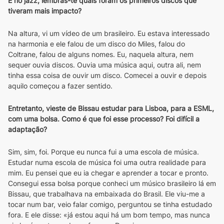
E no jazz, lembras-te quais foram os primeiros discos que 
tiveram mais impacto?
Na altura, vi um vídeo de um brasileiro. Eu estava interessado 
na harmonia e ele falou de um disco do Miles, falou do 
Coltrane, falou de alguns nomes. Eu, naquela altura, nem 
sequer ouvia discos. Ouvia uma música aqui, outra ali, nem 
tinha essa coisa de ouvir um disco. Comecei a ouvir e depois 
aquilo começou a fazer sentido.
Entretanto, vieste de Bissau estudar para Lisboa, para a ESML, 
com uma bolsa. Como é que foi esse processo? Foi difícil a 
adaptação?
Sim, sim, foi. Porque eu nunca fui a uma escola de música. 
Estudar numa escola de música foi uma outra realidade para 
mim. Eu pensei que eu ia chegar e aprender a tocar e pronto. 
Consegui essa bolsa porque conheci um músico brasileiro lá em 
Bissau, que trabalhava na embaixada do Brasil. Ele viu-me a 
tocar num bar, veio falar comigo, perguntou se tinha estudado 
fora. E ele disse: «já estou aqui há um bom tempo, mas nunca 