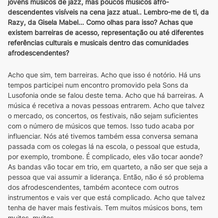
jovens músicos de jazz, mas poucos músicos afro-
descendentes visíveis na cena jazz atual.. Lembro-me de ti, da 
Razy, da Gisela Mabel… Como olhas para isso? Achas que 
existem barreiras de acesso, representação ou até diferentes 
referências culturais e musicais dentro das comunidades 
afrodescendentes?
Acho que sim, tem barreiras. Acho que isso é notório. Há uns 
tempos participei num encontro promovido pela Sons da 
Lusofonia onde se falou deste tema. Acho que há barreiras. A 
música é recetiva a novas pessoas entrarem. Acho que talvez 
o mercado, os concertos, os festivais, não sejam suficientes 
com o número de músicos que temos. Isso tudo acaba por 
influenciar. Nós até tivemos também essa conversa semana 
passada com os colegas lá na escola, o pessoal que estuda, 
por exemplo, trombone. É complicado, eles vão tocar aonde? 
As bandas vão tocar em trio, em quarteto, a não ser que seja a 
pessoa que vai assumir a liderança. Então, não é só problema 
dos afrodescendentes, também acontece com outros 
instrumentos e vais ver que está complicado. Acho que talvez 
tenha de haver mais festivais. Tem muitos músicos bons, tem 
muitos, muitos.