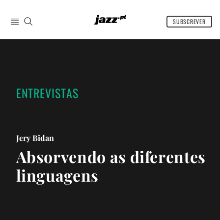
SUBSCREVER
INÍCIO
BREVES
CRÍTICAS
ENTREVISTAS
PREVIEWS
REPORTS
ENTREVISTAS
ARTIGOS
Jery Bidan
DISCOS DA MINHA VIDA
Absorvendo as diferentes
AGENDA
linguagens
COMPRAR REVISTA