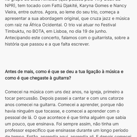
NPR), tem tocado com Fattú Djakité, Karyna Gomes e Nancy 
Vieira, entre outros. Agora, ao leme do seu trio, começa a 
apresentar a sua abordagem original, que cruza jazz e música 
com raiz na África Ocidental. O trio vai atuar no Festival 
Timbuktu, no BOTA, em Lisboa, no dia 19 de junho. 
Antecipando este concerto, falamos com o guitarrista, sobre a 
história que passou e a que falta escrever.
Antes de mais, como é que se deu a tua ligação à música e 
como é que chegaste à guitarra?
Comecei na música com uns dez anos, na igreja, primeiro a 
tocar percussão. Depois passei a cantar e com uns catorze 
anos comecei na guitarra. Comecei a aprender, porque não 
havia ninguém que tocasse, e comecei a aprender com o 
pessoal de lá. O que acontece é que tinha alguém que sabia 
um pouco, que ensinava. Foi sempre assim, não tinha um 
professor específico que ensinasse durante um longo período 
de tempo. Então, aprendia aqui, aprendia ali. E depois comecei 