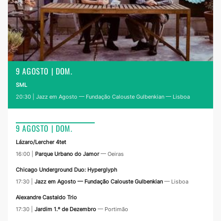
9 AGOSTO | DOM.
SML
20:30
| Jazz em Agosto — Fundação Calouste Gulbenkian
— Lisboa
9 AGOSTO | DOM.
Lázaro/Lercher 4tet
16:00
|
Parque Urbano do Jamor
— Oeiras
Chicago Underground Duo: Hyperglyph
17:30
|
Jazz em Agosto — Fundação Calouste Gulbenkian
— Lisboa
Alexandre Castaldo Trio
17:30
|
Jardim 1.º de Dezembro
— Portimão