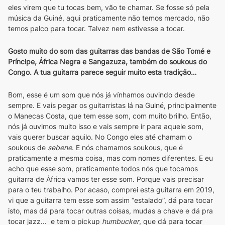
eles virem que tu tocas bem, vão te chamar. Se fosse só pela 
música da Guiné, aqui praticamente não temos mercado, não 
temos palco para tocar. Talvez nem estivesse a tocar.
Gosto muito do som das guitarras das bandas de São Tomé e 
Príncipe, África Negra e Sangazuza, também do soukous do 
Congo. A tua guitarra parece seguir muito esta tradição…
Bom, esse é um som que nós já vínhamos ouvindo desde 
sempre. E vais pegar os guitarristas lá na Guiné, principalmente 
o Manecas Costa, que tem esse som, com muito brilho. Então, 
nós já ouvimos muito isso e vais sempre ir para aquele som, 
vais querer buscar aquilo. No Congo eles até chamam o 
soukous de 
sebene
. E nós chamamos soukous, que é 
praticamente a mesma coisa, mas com nomes diferentes. E eu 
acho que esse som, praticamente todos nós que tocamos 
guitarra de África vamos ter esse som. Porque vais precisar 
para o teu trabalho. Por acaso, comprei esta guitarra em 2019, 
vi que a guitarra tem esse som assim “estalado”, dá para tocar 
isto, mas dá para tocar outras coisas, mudas a chave e dá pra 
tocar jazz...  e tem o pickup 
humbucker
, que dá para tocar 