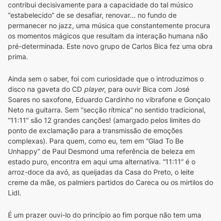
contribui decisivamente para a capacidade do tal músico 
“estabelecido” de se desafiar, renovar... no fundo de 
permanecer no jazz, uma música que constantemente procura 
os momentos mágicos que resultam da interação humana não 
pré-determinada. Este novo grupo de Carlos Bica fez uma obra 
prima.
Ainda sem o saber, foi com curiosidade que o introduzimos o 
disco na gaveta do CD 
player
, para ouvir Bica com José 
Soares no saxofone, Eduardo Cardinho no vibrafone e Gonçalo 
Neto na guitarra. Sem “secção rítmica” no sentido tradicional, 
“11:11” são 12 grandes canções! (amargado pelos limites do 
ponto de exclamação para a transmissão de emoções 
complexas). Para quem, como eu, tem em “Glad To Be 
Unhappy” de Paul Desmond uma referência de beleza em 
estado puro, encontra em aqui uma alternativa. “11:11” é o 
arroz-doce da avó, as queijadas da Casa do Preto, o leite 
creme da mãe, os palmiers partidos do Careca ou os mirtilos do 
Lidl.
É um prazer ouvi-lo do princípio ao fim porque não tem uma 