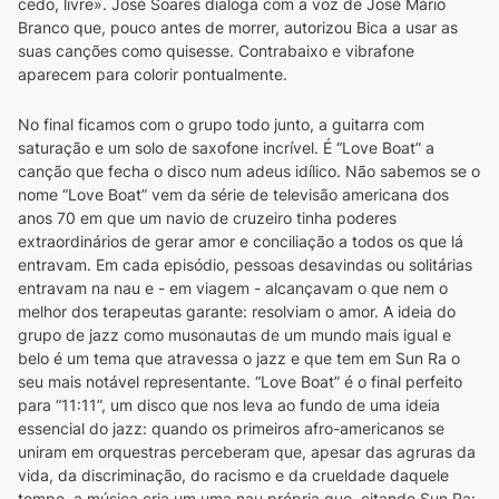
cedo, livre». José Soares dialoga com a voz de José Mário 
Branco que, pouco antes de morrer, autorizou Bica a usar as 
suas canções como quisesse. Contrabaixo e vibrafone 
aparecem para colorir pontualmente.
No final ficamos com o grupo todo junto, a guitarra com 
saturação e um solo de saxofone incrível. É “Love Boat” a 
canção que fecha o disco num adeus idílico. Não sabemos se o 
nome “Love Boat” vem da série de televisão americana dos 
anos 70 em que um navio de cruzeiro tinha poderes 
extraordinários de gerar amor e conciliação a todos os que lá 
entravam. Em cada episódio, pessoas desavindas ou solitárias 
entravam na nau e - em viagem - alcançavam o que nem o 
melhor dos terapeutas garante: resolviam o amor. A ideia do 
grupo de jazz como musonautas de um mundo mais igual e 
belo é um tema que atravessa o jazz e que tem em Sun Ra o 
seu mais notável representante. “Love Boat” é o final perfeito 
para “11:11”, um disco que nos leva ao fundo de uma ideia 
essencial do jazz: quando os primeiros afro-americanos se 
uniram em orquestras perceberam que, apesar das agruras da 
vida, da discriminação, do racismo e da crueldade daquele 
tempo, a música cria um uma nau própria que, citando Sun Ra: 