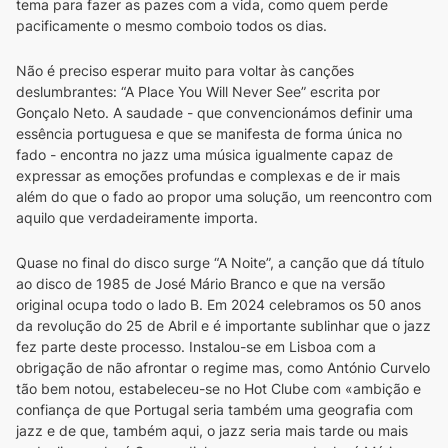
tema para fazer as pazes com a vida, como quem perde 
pacificamente o mesmo comboio todos os dias.
Não é preciso esperar muito para voltar às canções 
deslumbrantes: “A Place You Will Never See” escrita por 
Gonçalo Neto. A saudade - que convencionámos definir uma 
essência portuguesa e que se manifesta de forma única no 
fado - encontra no jazz uma música igualmente capaz de 
expressar as emoções profundas e complexas e de ir mais 
além do que o fado ao propor uma solução, um reencontro com 
aquilo que verdadeiramente importa.
Quase no final do disco surge “A Noite”, a canção que dá título 
ao disco de 1985 de José Mário Branco e que na versão 
original ocupa todo o lado B. Em 2024 celebramos os 50 anos 
da revolução do 25 de Abril e é importante sublinhar que o jazz 
fez parte deste processo. Instalou-se em Lisboa com a 
obrigação de não afrontar o regime mas, como António Curvelo 
tão bem notou, estabeleceu-se no Hot Clube com «ambição e 
confiança de que Portugal seria também uma geografia com 
jazz e de que, também aqui, o jazz seria mais tarde ou mais 