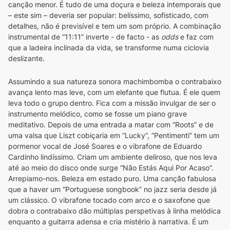
canção menor. É tudo de uma doçura e beleza intemporais que 
– este sim – deveria ser popular: belíssimo, sofisticado, com 
detalhes, não é previsível e tem um som próprio. A combinação 
instrumental de “11:11” inverte - de facto - as 
odds
 e faz com 
que a ladeira inclinada da vida, se transforme numa ciclovia 
deslizante.
Assumindo a sua natureza sonora machimbomba o contrabaixo 
avança lento mas leve, com um elefante que flutua. É ele quem 
leva todo o grupo dentro. Fica com a missão invulgar de ser o 
instrumento melódico, como se fosse um piano grave 
meditativo. Depois de uma entrada a matar com “Roots” e de 
uma valsa que Liszt cobiçaria em “Lucky”, “Pentimenti” tem um 
pormenor vocal de José Soares e o vibrafone de Eduardo 
Cardinho lindíssimo. Criam um ambiente deliroso, que nos leva 
até ao meio do disco onde surge “Não Estás Aqui Por Acaso”. 
Arrepiamo-nos. Beleza em estado puro. Uma canção fabulosa 
que a haver um “Portuguese songbook” no jazz seria desde já 
um clássico. O vibrafone tocado com arco e o saxofone que 
dobra o contrabaixo dão múltiplas perspetivas à linha melódica 
enquanto a guitarra adensa e cria mistério à narrativa. É um 