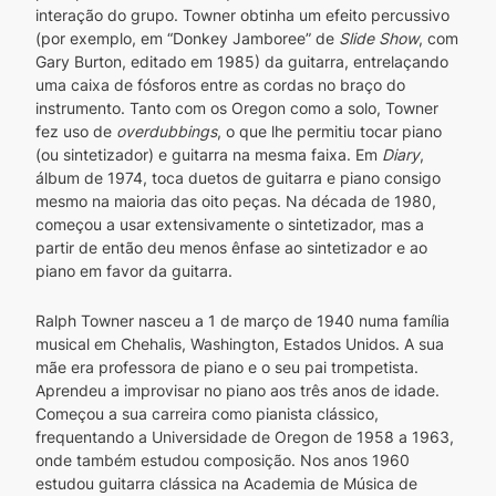
interação do grupo. Towner obtinha um efeito percussivo 
(por exemplo, em “Donkey Jamboree” de 
Slide Show
, com 
Gary Burton, editado em 1985) da guitarra, entrelaçando 
uma caixa de fósforos entre as cordas no braço do 
instrumento. Tanto com os Oregon como a solo, Towner 
fez uso de 
overdubbings
, o que lhe permitiu tocar piano 
(ou sintetizador) e guitarra na mesma faixa. Em 
Diary
, 
álbum de 1974, toca duetos de guitarra e piano consigo 
mesmo na maioria das oito peças. Na década de 1980, 
começou a usar extensivamente o sintetizador, mas a 
partir de então deu menos ênfase ao sintetizador e ao 
piano em favor da guitarra.
Ralph Towner nasceu a 1 de março de 1940 numa família 
musical em Chehalis, Washington, Estados Unidos. A sua 
mãe era professora de piano e o seu pai trompetista. 
Aprendeu a improvisar no piano aos três anos de idade. 
Começou a sua carreira como pianista clássico, 
frequentando a Universidade de Oregon de 1958 a 1963, 
onde também estudou composição. Nos anos 1960 
estudou guitarra clássica na Academia de Música de 