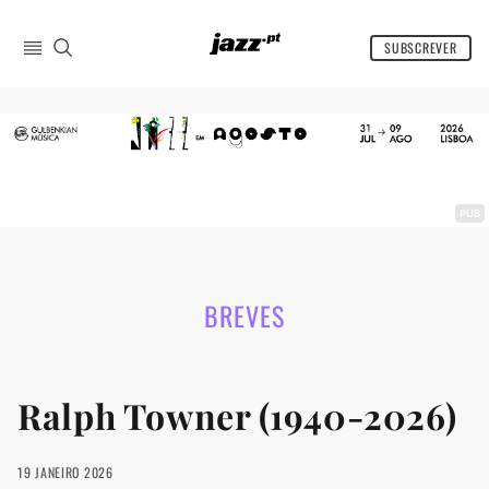
SUBSCREVER
INÍCIO
BREVES
CRÍTICAS
PREVIEWS
PUB
REPORTS
ENTREVISTAS
ARTIGOS
BREVES
DISCOS DA MINHA VIDA
AGENDA
Ralph Towner (1940-2026)
COMPRAR REVISTA
19 JANEIRO 2026