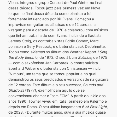
Viena. Integrou o grupo Consort de Paul Winter no final 
dessa década. Tocou jazz pela primeira vez em Nova 
Iorque no final dessa década como pianista e foi 
fortemente influenciado por Bill Evans. Começou a 
improvisar em guitarras clássicas e de 12 cordas na 
viragem para a década de 1970 e colaborou com músicos 
que tinham trabalhado com Evans, incluindo o flautista 
Jeremy Steig, os contrabaixistas Eddie Gómez, Marc 
Johnson e Gary Peacock, e o baterista Jack DeJohnette. 
Tocou como 
sideman
 no álbum dos Weather Report 
I Sing 
the Body Electric
, de 1972. O seu álbum 
Solstice
, de 1975 
— com o saxofonista Jan Garbarek, o contrabaixista 
Eberhard Weber e o baterista Jon Christensen — inclui 
“Nimbus”, um tema que se tornou popular e no qual 
demonstrou os seus predicados e versatilidade na guitarra 
de 12 cordas. Este álbum e o seu sucessor, 
Sounds and 
Shadows
 (1977), exemplificam aquilo que se 
convencionou chamar o “som ECM”. A partir do início dos 
anos 1990, Towner viveu em Itália, primeiro em Palermo e 
depois em Roma. O seu último lançamento é 
At First Light
, 
de 2023. «Durante muitos anos, ouvi a sua música quase 