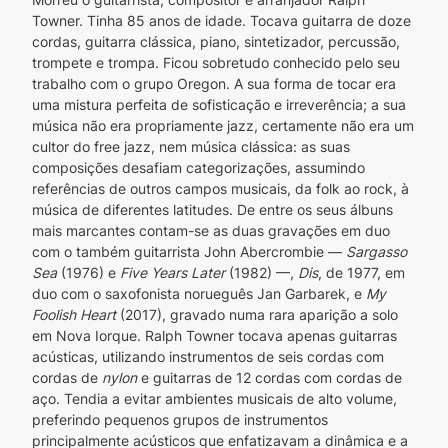
Towner. Tinha 85 anos de idade. Tocava guitarra de doze 
cordas, guitarra clássica, piano, sintetizador, percussão, 
trompete e trompa. Ficou sobretudo conhecido pelo seu 
trabalho com o grupo Oregon. A sua forma de tocar era 
uma mistura perfeita de sofisticação e irreverência; a sua 
música não era propriamente jazz, certamente não era um 
cultor do free jazz, nem música clássica: as suas 
composições desafiam categorizações, assumindo 
referências de outros campos musicais, da folk ao rock, à 
música de diferentes latitudes. De entre os seus álbuns 
mais marcantes contam-se as duas gravações em duo 
com o também guitarrista John Abercrombie — 
Sargasso 
Sea 
(1976) e 
Five Years Later
 (1982) —, 
Dis
, de 1977, em 
duo com o saxofonista norueguês Jan Garbarek, e 
My 
Foolish Heart
 (2017), gravado numa rara aparição a solo 
em Nova Iorque. Ralph Towner tocava apenas guitarras 
acústicas, utilizando instrumentos de seis cordas com 
cordas de 
nylon
 e guitarras de 12 cordas com cordas de 
aço. Tendia a evitar ambientes musicais de alto volume, 
preferindo pequenos grupos de instrumentos 
principalmente acústicos que enfatizavam a dinâmica e a 