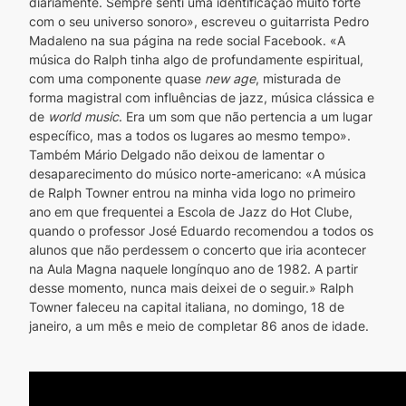
diariamente. Sempre senti uma identificação muito forte 
com o seu universo sonoro», escreveu o guitarrista Pedro 
Madaleno na sua página na rede social Facebook. «A 
música do Ralph tinha algo de profundamente espiritual, 
com uma componente quase 
new age
, misturada de 
forma magistral com influências de jazz, música clássica e 
de 
world music
. Era um som que não pertencia a um lugar 
específico, mas a todos os lugares ao mesmo tempo». 
Também Mário Delgado não deixou de lamentar o 
desaparecimento do músico norte-americano: «A música 
de Ralph Towner entrou na minha vida logo no primeiro 
ano em que frequentei a Escola de Jazz do Hot Clube, 
quando o professor José Eduardo recomendou a todos os 
alunos que não perdessem o concerto que iria acontecer 
na Aula Magna naquele longínquo ano de 1982. A partir 
desse momento, nunca mais deixei de o seguir.» Ralph 
Towner faleceu na capital italiana, no domingo, 18 de 
janeiro, a um mês e meio de completar 86 anos de idade.