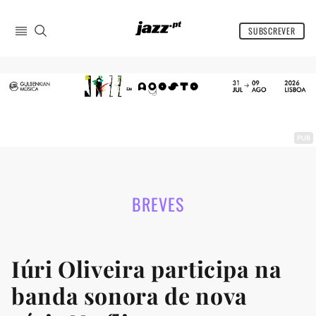
SUBSCREVER
INÍCIO
BREVES
CRÍTICAS
PREVIEWS
PUB
REPORTS
ENTREVISTAS
ARTIGOS
BREVES
DISCOS DA MINHA VIDA
AGENDA
Iúri Oliveira participa na
COMPRAR REVISTA
banda sonora de nova