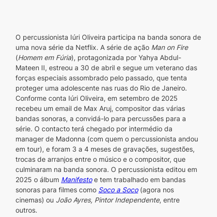
O percussionista Iúri Oliveira participa na banda sonora de 
uma nova série da Netflix. A série de ação 
Man on Fire
(
Homem em Fúria
), protagonizada por Yahya Abdul-
Mateen II, estreou a 30 de abril e segue um veterano das 
forças especiais assombrado pelo passado, que tenta 
proteger uma adolescente nas ruas do Rio de Janeiro. 
Conforme conta Iúri Oliveira, em setembro de 2025 
recebeu um email de Max Aruj, compositor das várias 
bandas sonoras, a convidá-lo para percussões para a 
série. O contacto terá chegado por intermédio da 
manager de Madonna (com quem o percussionista andou 
em tour), e foram 3 a 4 meses de gravações, sugestões, 
trocas de arranjos entre o músico e o compositor, que 
culminaram na banda sonora. O percussionista editou em 
2025 o álbum 
Manifesto
 e tem trabalhado em bandas 
sonoras para filmes como 
Soco a Soco
 (agora nos 
cinemas) ou 
João Ayres, Pintor Independente
, entre 
outros. 