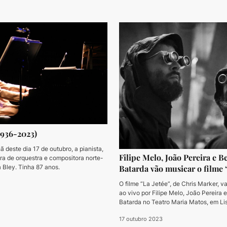
1936-2023)
 deste dia 17 de outubro, a pianista,
Filipe Melo, João Pereira e B
ora de orquestra e compositora norte-
 Bley. Tinha 87 anos.
Batarda vão musicar o filme 
O filme “La Jetée”, de Chris Marker, v
ao vivo por Filipe Melo, João Pereira e
Batarda no Teatro Maria Matos, em Li
novembro.
17 outubro 2023