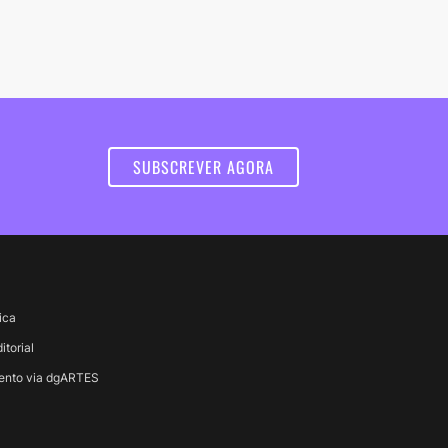
SUBSCREVER AGORA
ica
itorial
ento via dgARTES