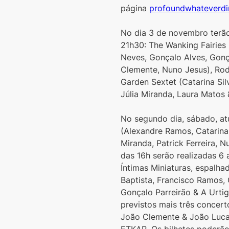
página 
profoundwhateverd
No dia 3 de novembro terão 
21h30: The Wanking Fairies 
Neves, Gonçalo Alves, Gonça
Clemente, Nuno Jesus), Rodr
Garden Sextet (Catarina Silv
Júlia Miranda, Laura Matos &
No segundo dia, sábado, at
(Alexandre Ramos, Catarina S
Miranda, Patrick Ferreira, N
das 16h serão realizadas 6 
Íntimas Miniaturas, espalh
Baptista, Francisco Ramos, 
Gonçalo Parreirão & A Urtig
previstos mais três concert
João Clemente & João Lucas
ETKAR. Os bilhetes poderão s