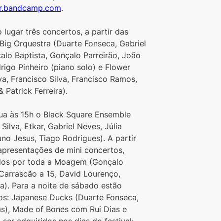
ir.bandcamp.com
. 
lugar três concertos, a partir das 
Big Orquestra (Duarte Fonseca, Gabriel 
lo Baptista, Gonçalo Parreirão, João 
igo Pinheiro (piano solo) e Flower 
a, Francisco Silva, Francisco Ramos, 
 Patrick Ferreira).  
ua às 15h o Black Square Ensemble 
ilva, Etkar, Gabriel Neves, Júlia 
uno Jesus, Tiago Rodrigues). A partir 
apresentações de mini concertos, 
ados por toda a Moagem (Gonçalo 
Carrascão a 15, David Lourenço, 
a). Para a noite de sábado estão 
os: Japanese Ducks (Duarte Fonseca, 
), Made of Bones com Rui Dias e 
er adquiridos nos dias do festival: 