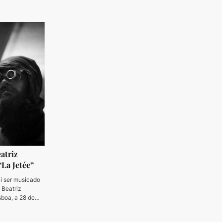
eatriz
“La Jetée”
ai ser musicado
 Beatriz
sboa, a 28 de